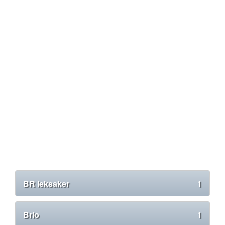
BR leksaker
1
Brio
1