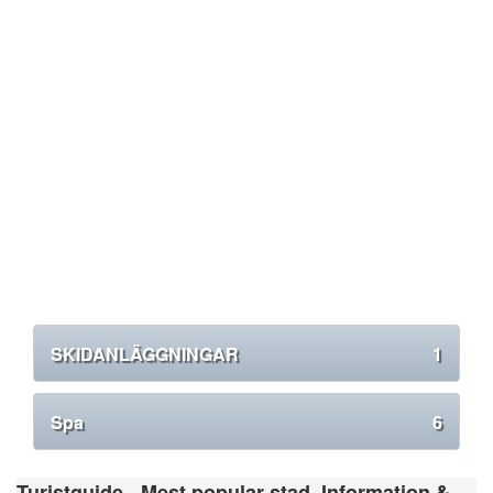
SKIDANLÄGGNINGAR
1
Spa
6
Turistguide - Mest popular stad. Information &